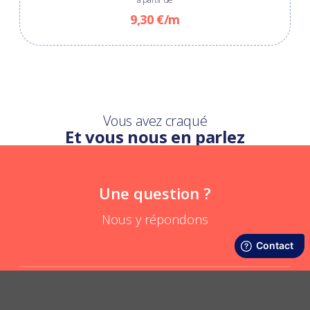
9,30 €/m
Vous avez craqué
Et vous nous en parlez
Une question ?
Nous y répondons
L’écharpe tube PPMC peut-elle me décoiffer ?