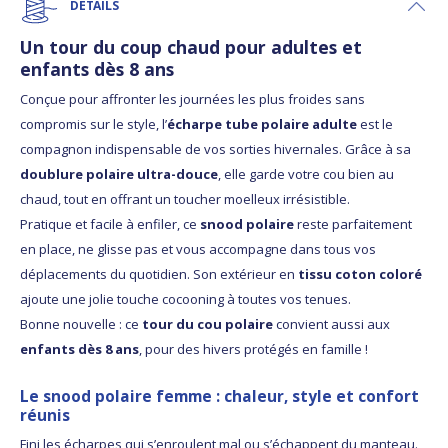
DÉTAILS
Un tour du coup chaud pour adultes et
enfants dès 8 ans
Conçue pour affronter les journées les plus froides sans
compromis sur le style, l’
écharpe tube polaire adulte
est le
compagnon indispensable de vos sorties hivernales. Grâce à sa
doublure polaire ultra-douce
, elle garde votre cou bien au
chaud, tout en offrant un toucher moelleux irrésistible.
Pratique et facile à enfiler, ce
snood polaire
reste parfaitement
en place, ne glisse pas et vous accompagne dans tous vos
déplacements du quotidien. Son extérieur en
tissu coton coloré
ajoute une jolie touche cocooning à toutes vos tenues.
Bonne nouvelle : ce
tour du cou polaire
convient aussi aux
enfants dès 8 ans
, pour des hivers protégés en famille !
Le snood polaire femme : chaleur, style et confort
réunis
Fini les écharpes qui s’enroulent mal ou s’échappent du manteau.