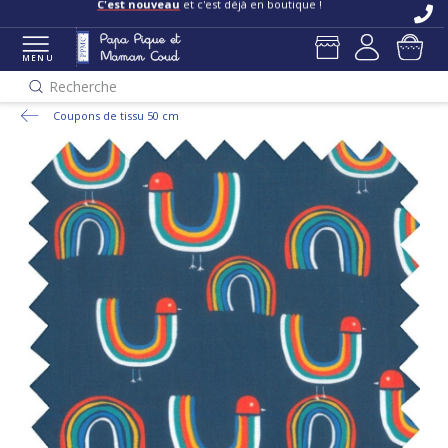
C'est nouveau
et c'est déjà en boutique !
MENU
Recherche
Coupons de tissu 50 cm