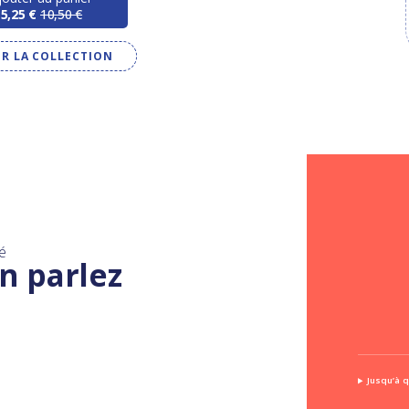
5,25 €
10,50 €
IR LA COLLECTION
é
n parlez
Jusqu’à q