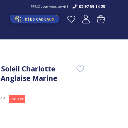
02 97 59 14 23
PPMC pour vous servir !
IDÉES CADEAUX
Soleil Charlotte
 Anglaise Marine
90 €
- 50.00 %