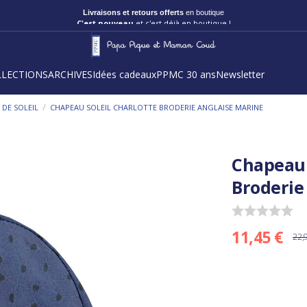
Livraisons et retours offerts
en boutique
C'est nouveau
et c'est déjà en boutique !
LLECTIONS
ARCHIVES
Idées cadeaux
PPMC 30 ans
Newsletter
/
DE SOLEIL
CHAPEAU SOLEIL CHARLOTTE BRODERIE ANGLAISE MARINE
Chapeau 
Broderie
11,45 €
22,