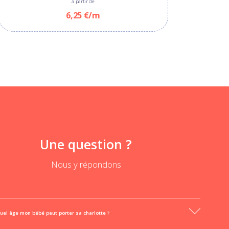
à partir de
6,25 €/m
Une question ?
Nous y répondons
uel âge mon bébé peut porter sa charlotte ?