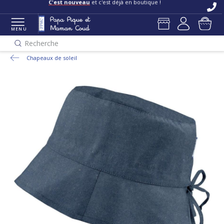
C'est nouveau
et c'est déjà en boutique !
MENU
Recherche
Chapeaux de soleil