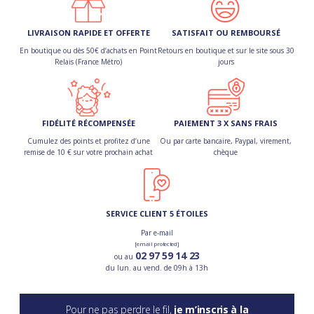
LIVRAISON RAPIDE ET OFFERTE
SATISFAIT OU REMBOURSÉ
En boutique ou dès 50€ d’achats en Point
Retours en boutique et sur le site sous 30
Relais (France Métro)
jours
FIDÉLITÉ RÉCOMPENSÉE
PAIEMENT 3 X SANS FRAIS
Cumulez des points et profitez d’une
Ou par carte bancaire, Paypal, virement,
remise de 10 € sur votre prochain achat
chèque
SERVICE CLIENT 5 ÉTOILES
Par e-mail
[email protected]
02 97 59 14 23
ou au
du lun. au vend. de 09h à 13h
Pour ne pas perdre le fil,
je m’inscris à la