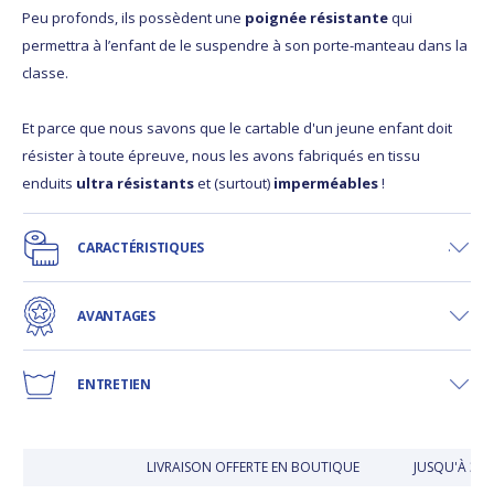
Peu profonds, ils possèdent une
poignée résistante
qui
permettra à l’enfant de le suspendre à son porte-manteau dans la
classe.
Et parce que nous savons que le cartable d'un jeune enfant doit
résister à toute épreuve, nous les avons fabriqués en tissu
enduits
ultra résistants
et (surtout)
imperméables
!
CARACTÉRISTIQUES
AVANTAGES
ENTRETIEN
LIVRAISON OFFERTE EN BOUTIQUE
JUSQU'À 30 J