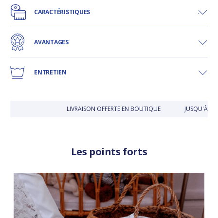
CARACTÉRISTIQUES
AVANTAGES
ENTRETIEN
LIVRAISON OFFERTE EN BOUTIQUE
JUSQU'À 30 
Les points forts