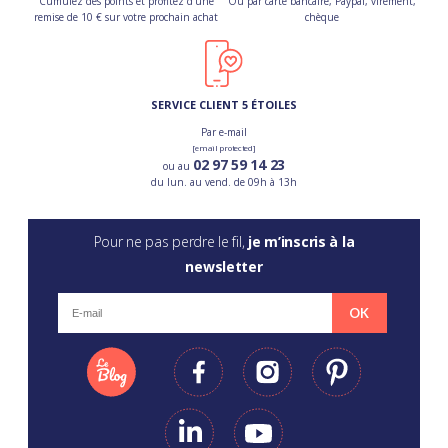
Cumulez des points et profitez d’une
Ou par carte bancaire, Paypal, virement,
remise de 10 € sur votre prochain achat
chèque
SERVICE CLIENT 5 ÉTOILES
Par e-mail
[email protected]
02 97 59 14 23
ou au
du lun. au vend. de 09h à 13h
Pour ne pas perdre le fil,
je m’inscris à la
newsletter
OK