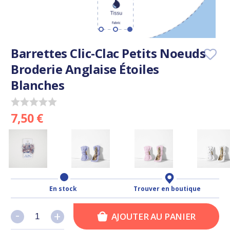
Barrettes Clic-Clac Petits Noeuds
Broderie Anglaise Étoiles
Blanches
7,50 €
En stock
Trouver en boutique
-
-
+
+
AJOUTER AU PANIER