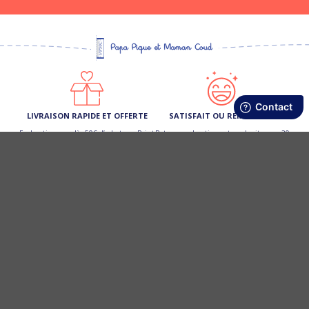
LIVRAISON RAPIDE ET OFFERTE
SATISFAIT OU REMBOURSÉ
En boutique ou dès 50€ d’achats en Point
Retours en boutique et sur le site sous 30
Relais (France Métro)
jours
FIDÉLITÉ RÉCOMPENSÉE
PAIEMENT 3 X SANS FRAIS
Cumulez des points et profitez d’une
Ou par carte bancaire, Paypal, virement,
remise de 10 € sur votre prochain achat
chèque
SERVICE CLIENT 5 ÉTOILES