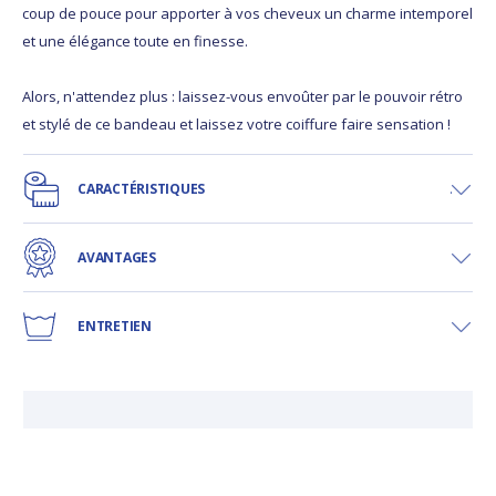
coup de pouce pour apporter à vos cheveux un charme intemporel
et une élégance toute en finesse.
Alors, n'attendez plus : laissez-vous envoûter par le pouvoir rétro
et stylé de ce bandeau et laissez votre coiffure faire sensation !
CARACTÉRISTIQUES
AVANTAGES
ENTRETIEN
LI