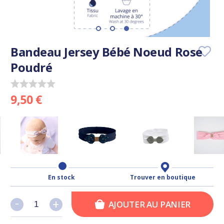
Bandeau Jersey Bébé Noeud Rose
Poudré
9,50 €
En stock
Trouver en boutique
-
-
+
+
AJOUTER AU PANIER