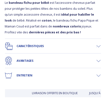
Le
bandeau fichu pour bébé
est l’accessoire cheveux parfait
pour protéger les petites têtes de nos bambins du soleil. Plus
qu’un simple accessoire cheveux, il est
idéal pour habiller le
look
de bébé. Réalisé en
coton
, le bandeau fichu Papa Pique et
Maman Coud est parfait dans de
nombreux coloris
joyeux.
Profitez vite des
dernières pièces et des prix bas !
CARACTÉRISTIQUES
AVANTAGES
ENTRETIEN
LIVRAISON OFFERTE EN BOUTIQUE
JUSQU'À 30 