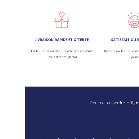
LIVRAISON RAPIDE ET OFFERTE
SATISFAIT OU
En boutique ou dès 50€ d’achats en Point
Retours en boutique et 
Relais (France Métro)
jours
Pour ne pas perdre le fil,
je