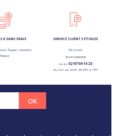
3 X SANS FRAIS
SERVICE CLIENT 5 ÉTOILES
aire, Paypal, virement,
Par e-mail
chèque
[email protected]
02 97 59 14 23
ou au
du lun. au vend. de 09h à 13h
OK