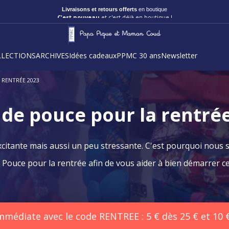
Livraisons et retours offerts
en boutique
C'est nouveau
et c'est déjà en boutique !
LLECTIONS
ARCHIVES
Idées cadeaux
PPMC 30 ans
Newsletter
 RENTRÉE 2023
de pouce pour la rentré
excitante mais aussi un peu stressante. C'est pourquoi nous
 Pouce pour la rentrée afin de vous aider à bien démarrer ce
médiate avec le code RENTREE : 5 € dès 25 € et 10 