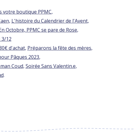
ns votre boutique PPMC
,
Caen
,
L'histoire du Calendrier de l'Avent
,
En Octobre, PPMC se pare de Rose
,
 3/12
 80€ d'achat
,
Préparons la fête des mères
,
pour Pâques 2023
,
Maman Coud
,
Soirée Sans Valentin.e
,
ud
.