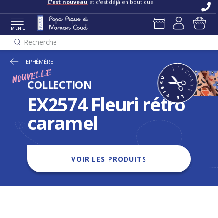
C'est nouveau
et c'est déjà en boutique !
MENU
Recherche
EPHÉMÈRE
NOUVELLE
COLLECTION
EX2574 Fleuri rétro
caramel
VOIR LES PRODUITS