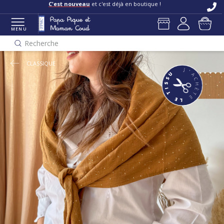
Livraisons et retours offerts
en boutique
C'est nouveau
et c'est déjà en boutique !
MENU
Recherche
CLASSIQUE