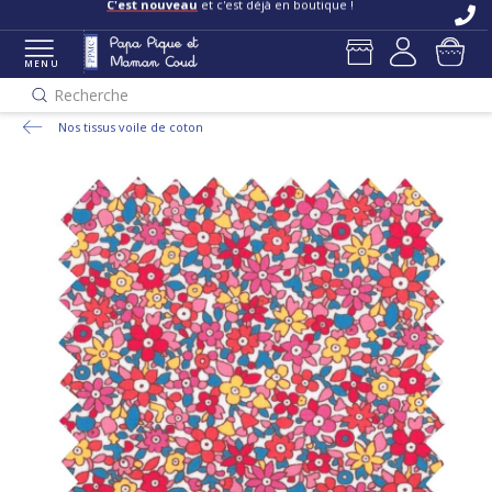
C'est nouveau
et c'est déjà en boutique !
MENU
Recherche
Nos tissus voile de coton