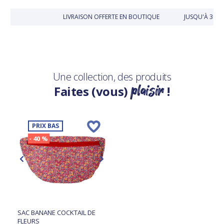
LIVRAISON OFFERTE EN BOUTIQUE
JUSQU'À 30 J
Une collection, des produits
plaisir
Faites (vous)
!
PRIX BAS
- 40 %
SAC BANANE COCKTAIL DE
FLEURS