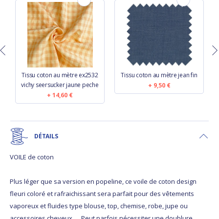
y
Tissu coton au mètre ex2532
Tissu coton au mètre jean fin
vichy seersucker jaune peche
9,50 €
14,60 €
DÉTAILS
VOILE de coton
Plus léger que sa version en popeline, ce voile de coton design
fleuri coloré et rafraichissant sera parfait pour des vêtements
vaporeux et fluides type blouse, top, chemise, robe, jupe ou
accessoires cheveux ... Peut parfois nécessiter une doublure