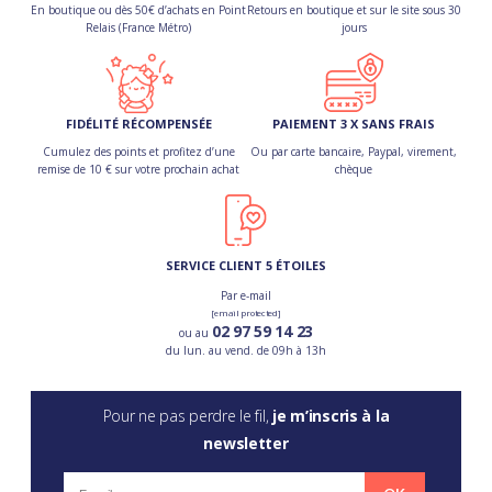
En boutique ou dès 50€ d’achats en Point
Retours en boutique et sur le site sous 30
Relais (France Métro)
jours
FIDÉLITÉ RÉCOMPENSÉE
PAIEMENT 3 X SANS FRAIS
Cumulez des points et profitez d’une
Ou par carte bancaire, Paypal, virement,
remise de 10 € sur votre prochain achat
chèque
SERVICE CLIENT 5 ÉTOILES
Par e-mail
[email protected]
02 97 59 14 23
ou au
du lun. au vend. de 09h à 13h
Pour ne pas perdre le fil,
je m’inscris à la
newsletter