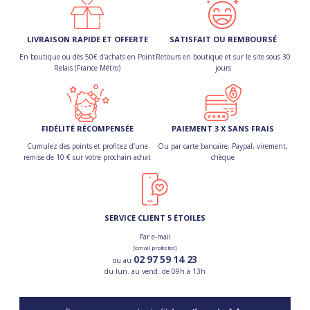
LIVRAISON RAPIDE ET OFFERTE
SATISFAIT OU REMBOURSÉ
En boutique ou dès 50€ d’achats en Point
Retours en boutique et sur le site sous 30
Relais (France Métro)
jours
FIDÉLITÉ RÉCOMPENSÉE
PAIEMENT 3 X SANS FRAIS
Cumulez des points et profitez d’une
Ou par carte bancaire, Paypal, virement,
remise de 10 € sur votre prochain achat
chèque
SERVICE CLIENT 5 ÉTOILES
Par e-mail
[email protected]
02 97 59 14 23
ou au
du lun. au vend. de 09h à 13h