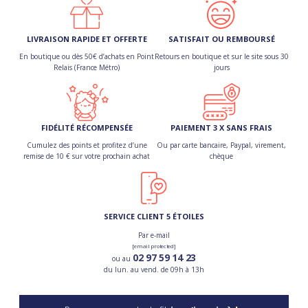
LIVRAISON RAPIDE ET OFFERTE
SATISFAIT OU REMBOURSÉ
En boutique ou dès 50€ d’achats en Point
Retours en boutique et sur le site sous 30
Relais (France Métro)
jours
FIDÉLITÉ RÉCOMPENSÉE
PAIEMENT 3 X SANS FRAIS
Cumulez des points et profitez d’une
Ou par carte bancaire, Paypal, virement,
remise de 10 € sur votre prochain achat
chèque
SERVICE CLIENT 5 ÉTOILES
Par e-mail
[email protected]
02 97 59 14 23
ou au
du lun. au vend. de 09h à 13h