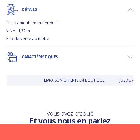
DÉTAILS
Tissu ameublement enduit :
laize : 1,32 m
Prix de vente au mètre
CARACTÉRISTIQUES
LIVRAISON OFFERTE EN BOUTIQUE
JUSQU'À 3
Vous avez craqué
Et vous nous en parlez