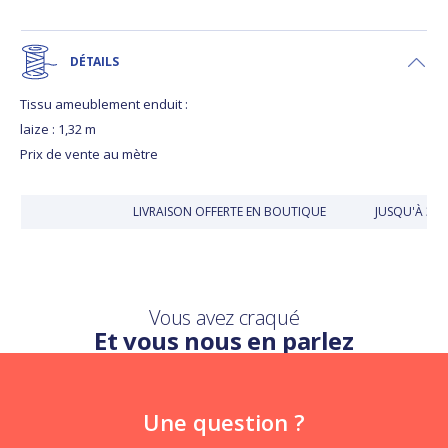
DÉTAILS
Tissu ameublement enduit :
laize : 1,32 m
Prix de vente au mètre
LIVRAISON OFFERTE EN BOUTIQUE
JUSQU'À 30
Vous avez craqué
Et vous nous en parlez
Une question ?