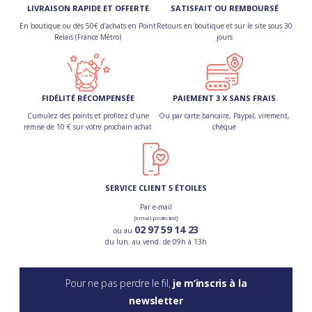
LIVRAISON RAPIDE ET OFFERTE
SATISFAIT OU REMBOURSÉ
En boutique ou dès 50€ d’achats en Point
Retours en boutique et sur le site sous 30
Relais (France Métro)
jours
FIDÉLITÉ RÉCOMPENSÉE
PAIEMENT 3 X SANS FRAIS
Cumulez des points et profitez d’une
Ou par carte bancaire, Paypal, virement,
remise de 10 € sur votre prochain achat
chèque
SERVICE CLIENT 5 ÉTOILES
Par e-mail
[email protected]
02 97 59 14 23
ou au
du lun. au vend. de 09h à 13h
Pour ne pas perdre le fil,
je m’inscris à la
newsletter