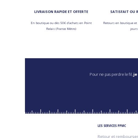
LIVRAISON RAPIDE ET OFFERTE
SATISFAIT OU
En boutique ou dès 50€ d’achats en Point
Retours en boutique et 
Relais (France Métro)
jours
Pour ne pas perdre le fil,
je
LES SERVICES PPMC
Retour et rembourse