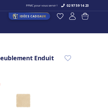
02 97 59 14 23
PPMC pour vous servir !
IDÉES CADEAUX
meublement Enduit
m