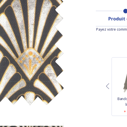
Produit
Payez votre comma
nière
Tissu voile paille
Bandoulière étroite
Bando
n doré
dorée noir
lin doré
l
 €
9,50 €
13,50 €