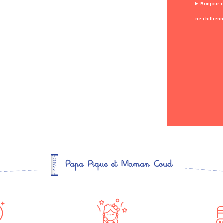
Bonjour e
ne chillien