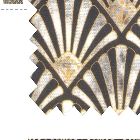
Grande La
Amovible li
9,50