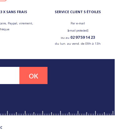
3 X SANS FRAIS
SERVICE CLIENT 5 ÉTOILES
aire, Paypal, virement,
Par e-mail
chèque
[email protected]
02 97 59 14 23
ou au
du lun. au vend. de 09h à 13h
OK
MC