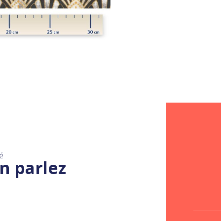
é
n parlez