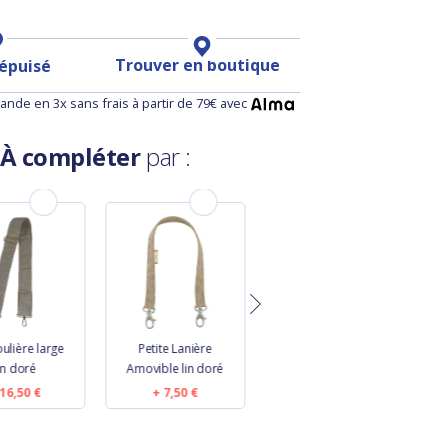
Trouver en boutique
 épuisé
nde en 3x sans frais à partir de 79€ avec
À compléter
par :
ulière large
Petite Lanière
Grande Lanière
in doré
Amovible lin doré
Amovible lin doré
16,50 €
7,50 €
9,50 €