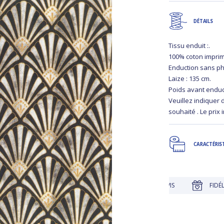
DÉTAILS
Tissu enduit :.
100% coton imprim
Enduction sans ph
Laize : 135 cm.
Poids avant enduct
Veuillez indiquer
souhaité . Le prix 
CARACTÉRIS
UE
JUSQU'À 30 JOURS POUR CHANGER D'AVIS
FIDÉLITÉ R