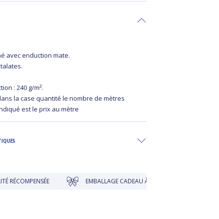
é avec enduction mate.
talates.
ion : 240 g/m².
 dans la case quantité le nombre de mètres
indiqué est le prix au mètre
TIQUES
ÉCOMPENSÉE
EMBALLAGE CADEAU À PRIX DOUX