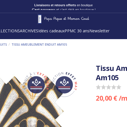
Livraisons et retours offerts
en boutique
C'est nouveau
et c'est déjà en boutique !
LLECTIONS
ARCHIVES
Idées cadeaux
PPMC 30 ans
Newsletter
/
UITS
TISSU AMEUBLEMENT ENDUIT AM105
Tissu A
Am105
20,00 € /