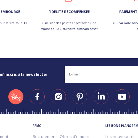
 REMBOURSÉ
FIDÉLITÉ RÉCOMPENSÉE
PAIEMENT 
sur le site sous 30
Cumulez des points et profitez d’une
Ou par carte banc
remise de 10 € sur votre prochain achat
 m’inscris à la newsletter
PPMC
LES BONS PLANS PP
ment
Recrutement - Offres d'emploi
Les nouveautés