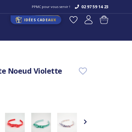
02 97 59 14 23
PPMC pour vous servir !
IDÉES CADEAUX
te Noeud Violette