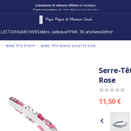
Livraisons et retours offerts
en boutique
C'est nouveau
et c'est déjà en boutique !
LLECTIONS
ARCHIVES
Idées cadeaux
PPMC 30 ans
Newsletter
/
/
S
SERRE TÊTE ÉTROIT
SERRE-TÊTE NOEUD VIOLETTE ROSE
Serre-Tê
Rose
11,50 €