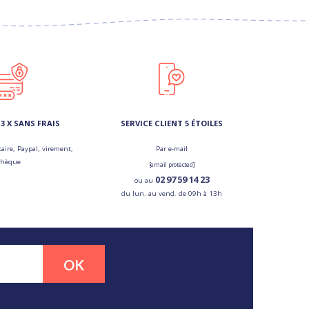
3 X SANS FRAIS
SERVICE CLIENT 5 ÉTOILES
aire, Paypal, virement,
Par e-mail
chèque
[email protected]
02 97 59 14 23
ou au
du lun. au vend. de 09h à 13h
OK