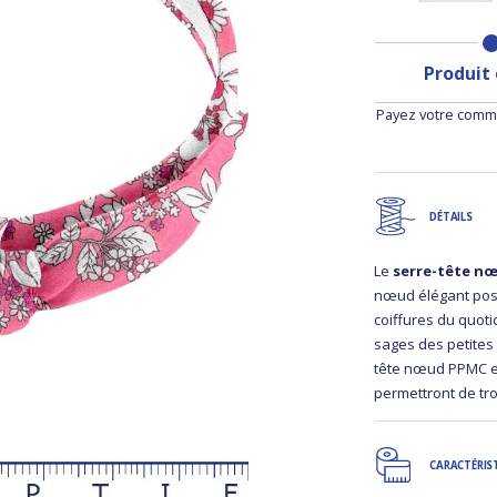
Produit
Payez votre comma
DÉTAILS
Le
serre-tête n
nœud élégant posé
coiffures du quot
sages des petites 
tête nœud PPMC es
permettront de tr
CARACTÉRIS