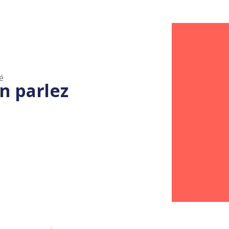
é
n parlez