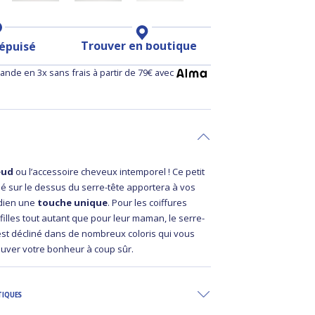
Trouver en boutique
 épuisé
nde en 3x sans frais à partir de 79€ avec
œud
ou l’accessoire cheveux intemporel ! Ce petit
 sur le dessus du serre-tête apportera à vos
idien une
touche unique
. Pour les coiffures
filles tout autant que pour leur maman, le serre-
t décliné dans de nombreux coloris qui vous
ouver votre bonheur à coup sûr.
TIQUES