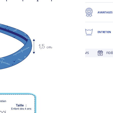
AVANTAGES
ENTRETIEN
JUSQU'À 30 JOURS POUR CHANGER D'AVIS
FIDÉLITÉ RÉC