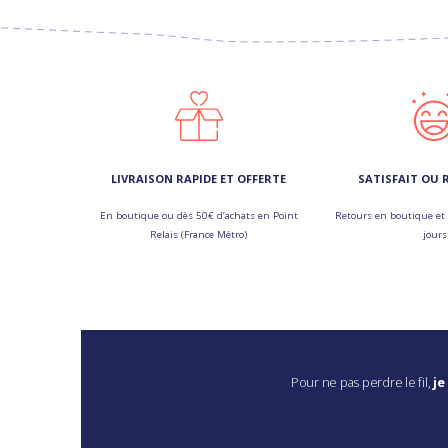
LIVRAISON RAPIDE ET OFFERTE
SATISFAIT OU
En boutique ou dès 50€ d’achats en Point
Retours en boutique et 
Relais (France Métro)
jours
Pour ne pas perdre le fil,
je