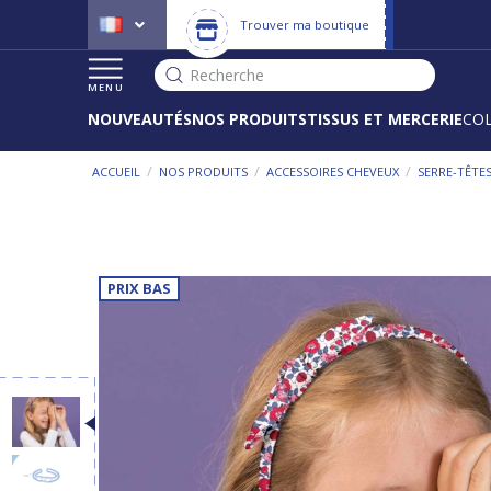
Trouver ma boutique
Recherche
MENU
NOUVEAUTÉS
NOS PRODUITS
TISSUS ET MERCERIE
CO
/
/
/
ACCUEIL
NOS PRODUITS
ACCESSOIRES CHEVEUX
SERRE-TÊTE
PRIX BAS