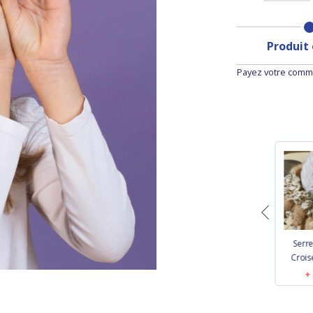
Produit
Payez votre comma
in lin
Serre-tête Large
Serre-tête fin rouge
Serre
é
Croisé noir
Croisé
9,50 €
 €
13,90 €