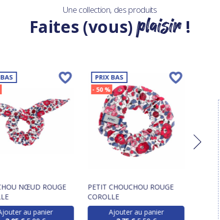
Une collection, des produits
plaisir
Faites (vous)
!
 BAS
PRIX BAS
PRIX
%
- 50 %
- 50 
CHOU NŒUD ROUGE
PETIT CHOUCHOU ROUGE
MINI 
LE
COROLLE
CORO
Ajouter au panier
Ajouter au panier