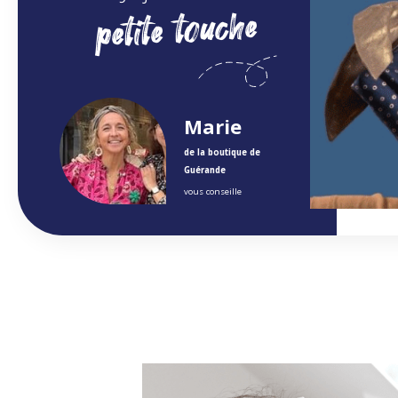
petite touche
Marie
de la boutique de
Guérande
vous conseille