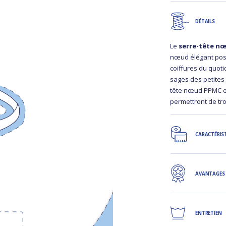
DÉTAILS
Le
serre-tête n
nœud élégant posé
coiffures du quot
sages des petites 
tête nœud PPMC es
permettront de tr
CARACTÉRIS
AVANTAGES
ENTRETIEN