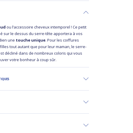
œud
ou l’accessoire cheveux intemporel ! Ce petit
 sur le dessus du serre-tête apportera à vos
idien une
touche unique
. Pour les coiffures
filles tout autant que pour leur maman, le serre-
t décliné dans de nombreux coloris qui vous
ouver votre bonheur à coup sûr.
TIQUES