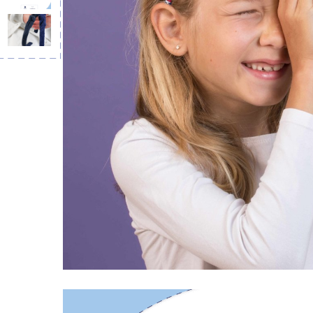
Serre-tête f
paillet
9,50