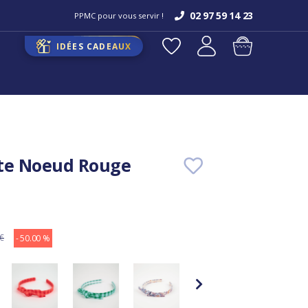
02 97 59 14 23
PPMC pour vous servir !
IDÉES CADEAUX
te Noeud Rouge
 €
- 50.00 %