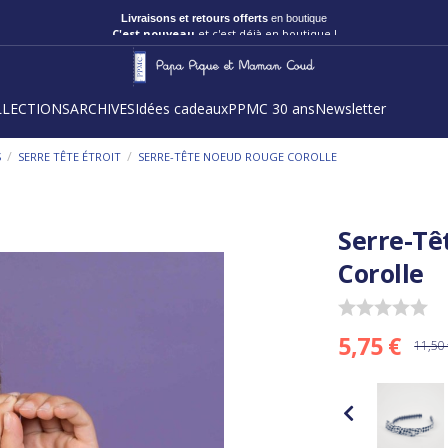
C'est nouveau
et c'est déjà en boutique !
LLECTIONS
ARCHIVES
Idées cadeaux
PPMC 30 ans
Newsletter
/
/
S
SERRE TÊTE ÉTROIT
SERRE-TÊTE NOEUD ROUGE COROLLE
Serre-Tê
Corolle
5,75 €
11,50