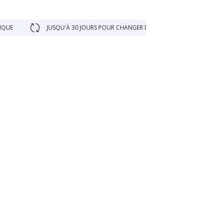
JUSQU'À 30 JOURS POUR CHANGER D'AVIS
FIDÉLITÉ RÉCOMPENSÉ