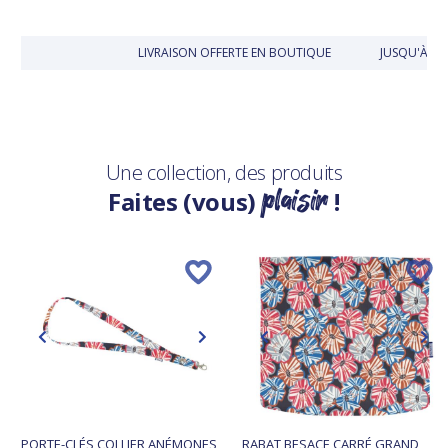
LIVRAISON OFFERTE EN BOUTIQUE
JUSQU'À 30
Une collection, des produits
plaisir
Faites (vous)
!
PORTE-CLÉS COLLIER ANÉMONES
RABAT BESACE CARRÉ GRAND