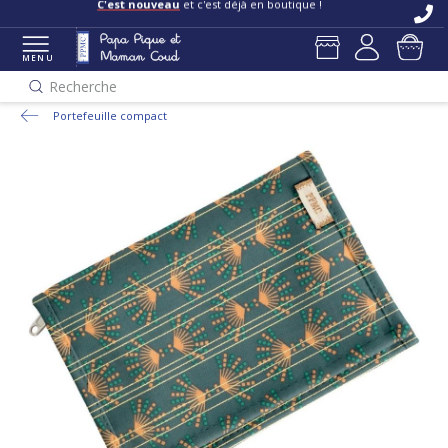
C'est nouveau
et c'est déjà en boutique !
MENU
Recherche
Portefeuille compact