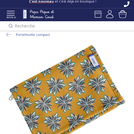
C'est nouveau
et c'est déjà en boutique !
MENU
Recherche
Portefeuille compact