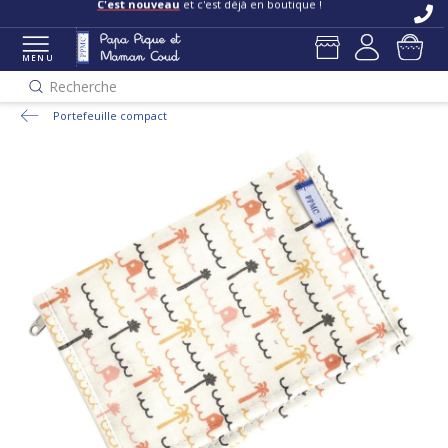
C'est nouveau
et c'est déjà en boutique !
MENU
Recherche
Portefeuille compact