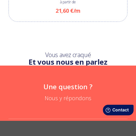
à partir de
21,60 €/m
Vous avez craqué
Et vous nous en parlez
Une question ?
Nous y répondons
A quoi (et à qui) sert un porte badge ?