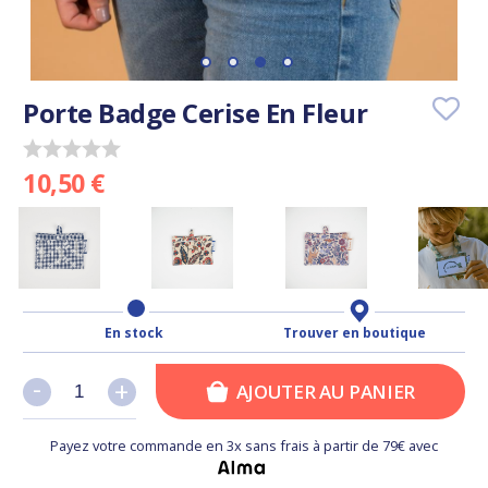
Porte Badge Cerise En Fleur
10,50 €
En stock
Trouver en boutique
-
-
+
+
AJOUTER AU PANIER
Payez votre commande en 3x sans frais à partir de 79€ avec