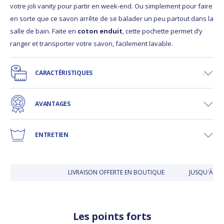
votre joli vanity pour partir en week-end. Ou simplement pour faire
en sorte que ce savon arrête de se balader un peu partout dans la
salle de bain. Faite en
coton enduit
, cette pochette permet d’y
ranger et transporter votre savon, facilement lavable.
CARACTÉRISTIQUES
AVANTAGES
ENTRETIEN
LIVRAISON OFFERTE EN BOUTIQUE
JUSQU'À 30 
Les points forts