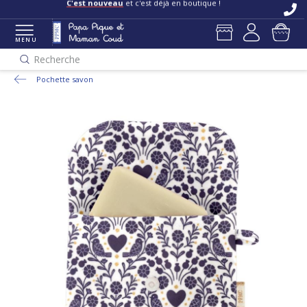
C'est nouveau
et c'est déjà en boutique !
MENU
Recherche
Pochette savon