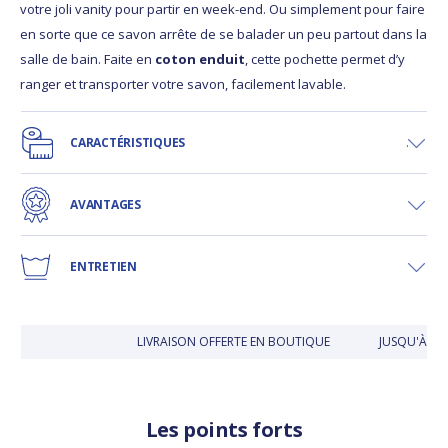
votre joli vanity pour partir en week-end. Ou simplement pour faire
en sorte que ce savon arrête de se balader un peu partout dans la
salle de bain. Faite en
coton enduit
, cette pochette permet d’y
ranger et transporter votre savon, facilement lavable.
CARACTÉRISTIQUES
AVANTAGES
ENTRETIEN
LIVRAISON OFFERTE EN BOUTIQUE
JUSQU'À 30 
Les points forts