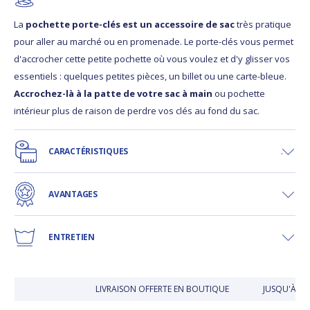
La
pochette porte-clés est un accessoire de sac
très pratique
pour aller au marché ou en promenade. Le porte-clés vous permet
d'accrocher cette petite pochette où vous voulez et d'y glisser vos
essentiels : quelques petites pièces, un billet ou une carte-bleue.
Accrochez-là à la patte de votre sac à main
ou pochette
intérieur plus de raison de perdre vos clés au fond du sac.
CARACTÉRISTIQUES
AVANTAGES
ENTRETIEN
LIVRAISON OFFERTE EN BOUTIQUE
JUSQU'À 30