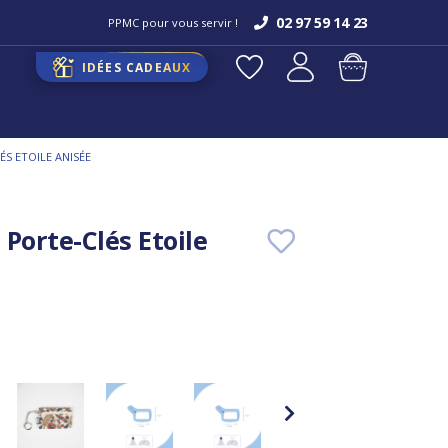
02 97 59 14 23
PPMC pour vous servir !
IDÉES CADEAUX
S ETOILE ANISÉE
Porte-Clés Etoile