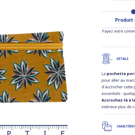
Produit
Payez votre comma
DÉTAILS
La
pochette port
pour aller au mar
d'accrocher cette 
essentiels : quelq
Accrochez-là à l
intérieur plus de 
CARACTÉRIS