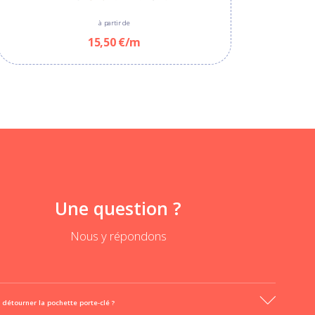
à partir de
15,50 €/m
Une question ?
Nous y répondons
détourner la pochette porte-clé ?