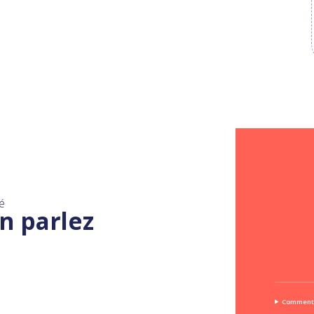
é
n parlez
Comment 