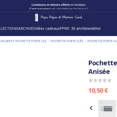
Livraisons et retours offerts
en boutique
C'est nouveau
et c'est déjà en boutique !
LLECTIONS
ARCHIVES
Idées cadeaux
PPMC 30 ans
Newsletter
/
/
COLLIER ET POCHETTE PORTE CLÉ
POCHETTE PORTE CLÉS
POCHETTE PORTE-CLÉ
Pochette 
Anisée
10,50 €