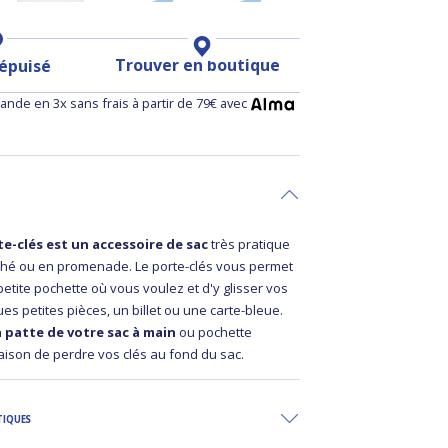
Trouver en boutique
 épuisé
nde en 3x sans frais à partir de 79€ avec
e-clés est un accessoire de sac
très pratique
ché ou en promenade. Le porte-clés vous permet
petite pochette où vous voulez et d'y glisser vos
ues petites pièces, un billet ou une carte-bleue.
a patte de votre sac à main
ou pochette
raison de perdre vos clés au fond du sac.
TIQUES