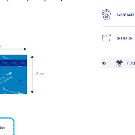
AVANTAGES
ENTRETIEN
JUSQU'À 30 JOURS POUR CHANGER D'AVIS
FIDÉLITÉ RÉCO