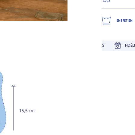
ENTRETIEN
JUSQU'À 30 JOURS POUR CHANGER D'AVIS
FIDÉLITÉ RÉCOM