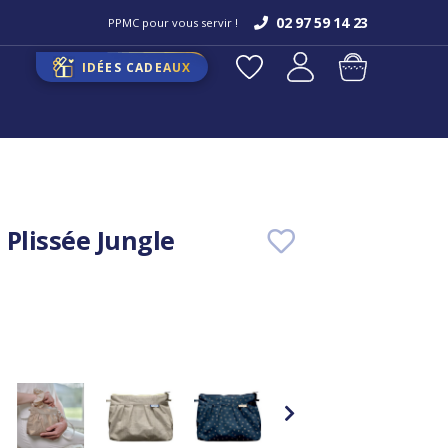
02 97 59 14 23
PPMC pour vous servir !
IDÉES CADEAUX
 Plissée Jungle