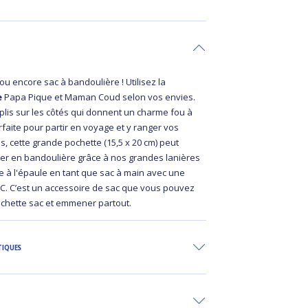
ou encore sac à bandoulière ! Utilisez la
e
Papa Pique et Maman Coud selon vos envies.
 plis sur les côtés qui donnent un charme fou à
rfaite pour partir en voyage et y ranger vos
es, cette grande pochette (15,5 x 20 cm) peut
er en bandoulière grâce à nos grandes lanières
 à l'épaule en tant que sac à main avec une
MC. C’est un accessoire de sac que vous pouvez
ochette sac et emmener partout.
TIQUES