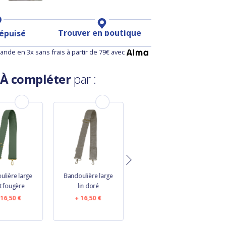
Trouver en boutique
 épuisé
nde en 3x sans frais à partir de 79€ avec
À compléter
par :
ulière large
Bandoulière large
Petite Lanière
t fougère
lin doré
Amovible vert
fougère
16,50 €
16,50 €
7,50 €