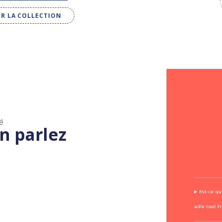
IR LA COLLECTION
é
n parlez
Est-ce qu
uille tout l