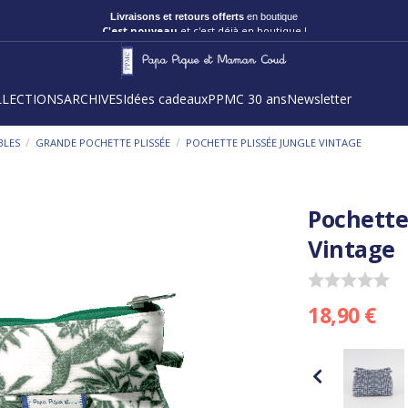
Livraisons et retours offerts
en boutique
C'est nouveau
et c'est déjà en boutique !
LLECTIONS
ARCHIVES
Idées cadeaux
PPMC 30 ans
Newsletter
/
/
BLES
GRANDE POCHETTE PLISSÉE
POCHETTE PLISSÉE JUNGLE VINTAGE
Pochette
Vintage
18,90 €