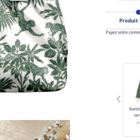
Produit
Payez votre comma
Bandoulière large
Grande Lanière
Bando
ivoire
Amovible lin doré
ver
16,50 €
9,50 €