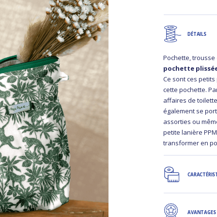
DÉTAILS
Pochette, trousse 
pochette plissé
Ce sont ces petits
cette pochette. Pa
affaires de toilett
également se port
assorties ou même
petite lanière PP
transformer en p
CARACTÉRIS
AVANTAGES