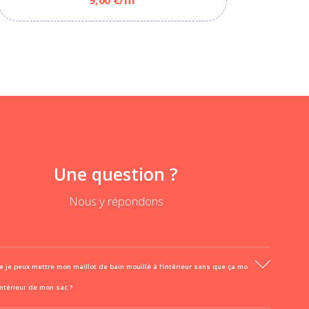
Une question ?
Nous y répondons
e je peux mettre mon maillot de bain mouillé à l’intérieur sans que ça mo
’intérieur de mon sac ?