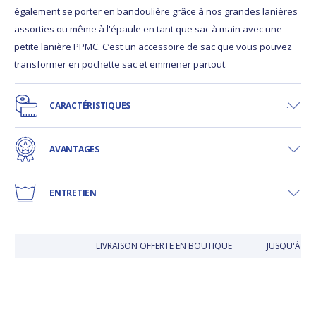
également se porter en bandoulière grâce à nos grandes lanières
assorties ou même à l'épaule en tant que sac à main avec une
petite lanière PPMC. C’est un accessoire de sac que vous pouvez
transformer en pochette sac et emmener partout.
CARACTÉRISTIQUES
AVANTAGES
ENTRETIEN
LIVRAISON OFFERTE EN BOUTIQUE
JUSQU'À 30