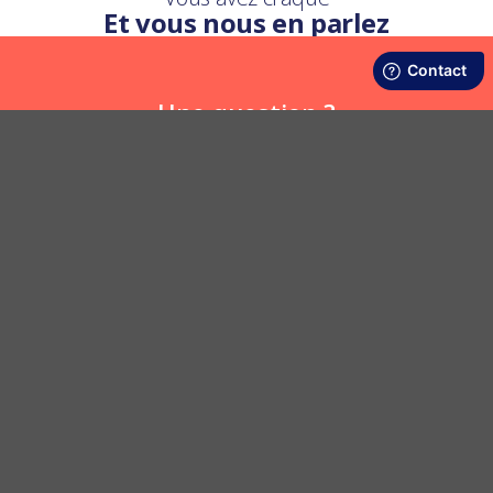
Et vous nous en parlez
Une question ?
Nous y répondons
POSER UNE QUESTION
LIVRAISON RAPIDE ET OFFERTE
SATISFAIT OU REMBOURSÉ