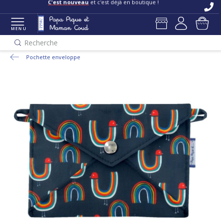
C'est nouveau
et c'est déjà en boutique !
MENU
Recherche
Pochette enveloppe