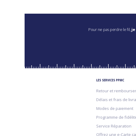
Pour ne pas perdre le fil,
je
LES SERVICES PPMC
Retour et rembourse
Délais et frais de livr
Modes de paiement
Programme de fidélit
Service Réparation
Offrez une e-Carte c