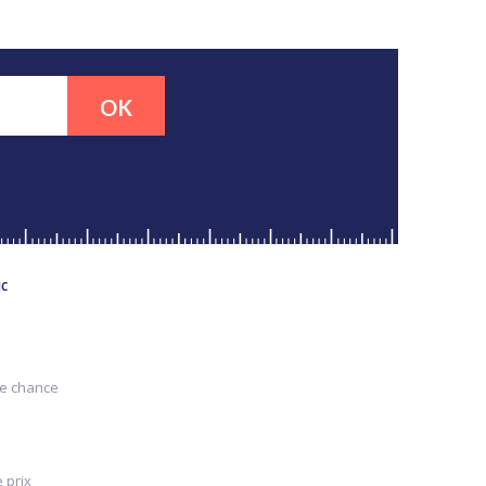
OK
MC
re chance
 prix