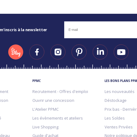
 m’inscris à la newsletter
PPMC
LES BONS PLANS PP
ment
Recrutement - Offres d'emploi
Les nouveautés
aison
Ouvrir une concession
Déstockage
L'Atelier PPMC
Prix bas - Derniè
é
Les évènements et ateliers
Les Soldes
Live Shopping
Ventes Privées
adeau
Guide d'achat
Notre politique de