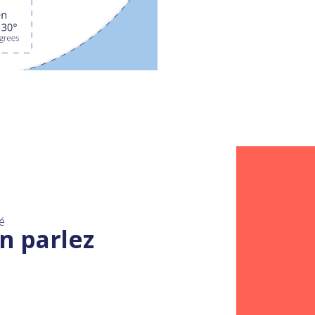
é
n parlez