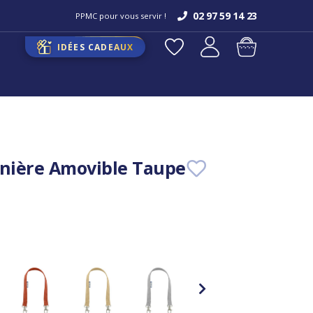
02 97 59 14 23
PPMC pour vous servir !
IDÉES CADEAUX
anière Amovible Taupe