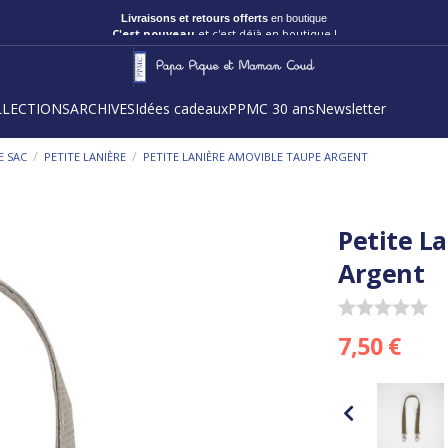
Livraisons et retours offerts
en boutique
C'est nouveau
et c'est déjà en boutique !
LLECTIONS
ARCHIVES
Idées cadeaux
PPMC 30 ans
Newsletter
/
/
E SAC
PETITE LANIÈRE
PETITE LANIÈRE AMOVIBLE TAUPE ARGENT
Petite L
Argent
7,50 €