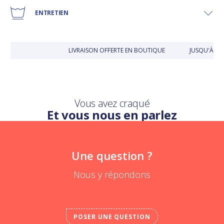
ENTRETIEN
LIVRAISON OFFERTE EN BOUTIQUE
JUSQU'À 30
Vous avez craqué
Et vous nous en parlez
Une question ?
Nous y répondons
POSER UNE QUESTION