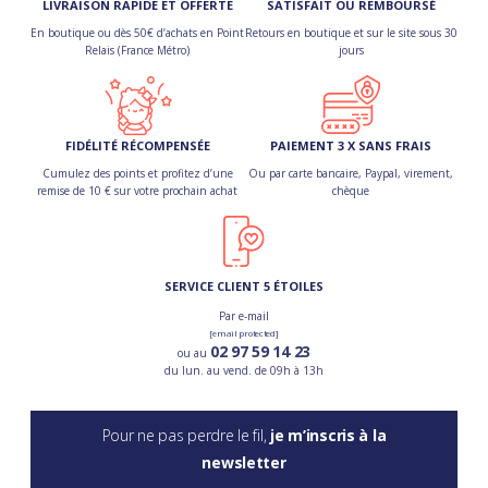
LIVRAISON RAPIDE ET OFFERTE
SATISFAIT OU REMBOURSÉ
En boutique ou dès 50€ d’achats en Point
Retours en boutique et sur le site sous 30
Relais (France Métro)
jours
FIDÉLITÉ RÉCOMPENSÉE
PAIEMENT 3 X SANS FRAIS
Cumulez des points et profitez d’une
Ou par carte bancaire, Paypal, virement,
remise de 10 € sur votre prochain achat
chèque
SERVICE CLIENT 5 ÉTOILES
Par e-mail
[email protected]
02 97 59 14 23
ou au
du lun. au vend. de 09h à 13h
Pour ne pas perdre le fil,
je m’inscris à la
newsletter