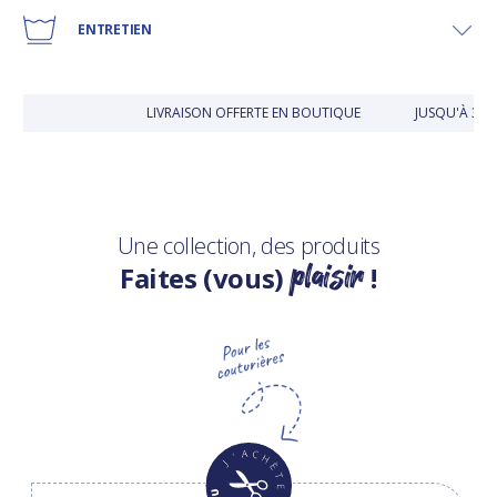
ENTRETIEN
LIVRAISON OFFERTE EN BOUTIQUE
JUSQU'À 30 
Une collection, des produits
plaisir
Faites (vous)
!