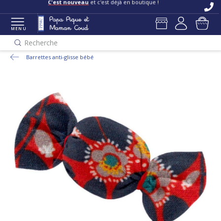
C'est nouveau
et c'est déjà en boutique !
MENU
Recherche
Barrettes anti-glisse bébé