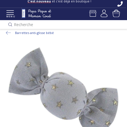
C'est nouveau
et c'est déjà en boutique !
MENU
Recherche
Barrettes anti-glisse bébé