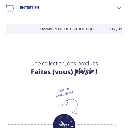
ENTRETIEN
LIVRAISON OFFERTE EN BOUTIQUE
JUSQU'À 3
Une collection, des produits
plaisir
Faites (vous)
!