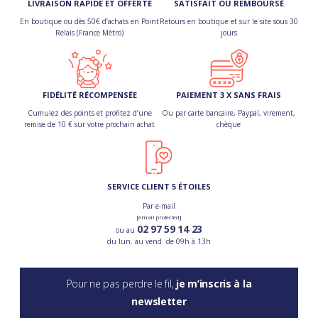
LIVRAISON RAPIDE ET OFFERTE
SATISFAIT OU REMBOURSÉ
En boutique ou dès 50€ d’achats en Point
Retours en boutique et sur le site sous 30
Relais (France Métro)
jours
FIDÉLITÉ RÉCOMPENSÉE
PAIEMENT 3 X SANS FRAIS
Cumulez des points et profitez d’une
Ou par carte bancaire, Paypal, virement,
remise de 10 € sur votre prochain achat
chèque
SERVICE CLIENT 5 ÉTOILES
Par e-mail
[email protected]
02 97 59 14 23
ou au
du lun. au vend. de 09h à 13h
Pour ne pas perdre le fil,
je m’inscris à la
newsletter