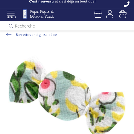
C'est nouveau
et c'est déjà en boutique !
MENU
Recherche
Barrettes anti-glisse bébé