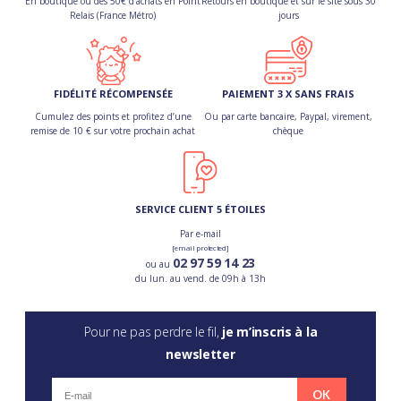
En boutique ou dès 50€ d’achats en Point
Retours en boutique et sur le site sous 30
Relais (France Métro)
jours
FIDÉLITÉ RÉCOMPENSÉE
PAIEMENT 3 X SANS FRAIS
Cumulez des points et profitez d’une
Ou par carte bancaire, Paypal, virement,
remise de 10 € sur votre prochain achat
chèque
SERVICE CLIENT 5 ÉTOILES
Par e-mail
[email protected]
02 97 59 14 23
ou au
du lun. au vend. de 09h à 13h
Pour ne pas perdre le fil,
je m’inscris à la
newsletter
OK