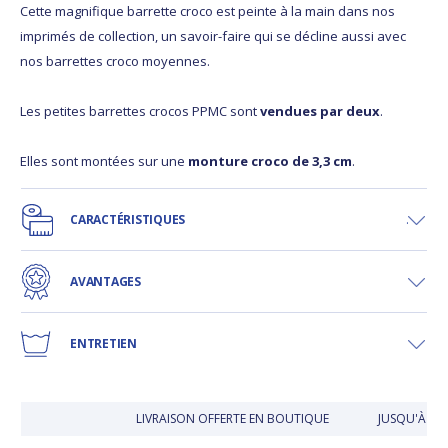
Cette magnifique barrette croco est peinte à la main dans nos
imprimés de collection, un savoir-faire qui se décline aussi avec
nos barrettes croco moyennes.
Les petites barrettes crocos PPMC sont
vendues par deux
.
Elles sont montées sur une
monture croco de 3,3 cm
.
CARACTÉRISTIQUES
AVANTAGES
ENTRETIEN
LIVRAISON OFFERTE EN BOUTIQUE
JUSQU'À 30 