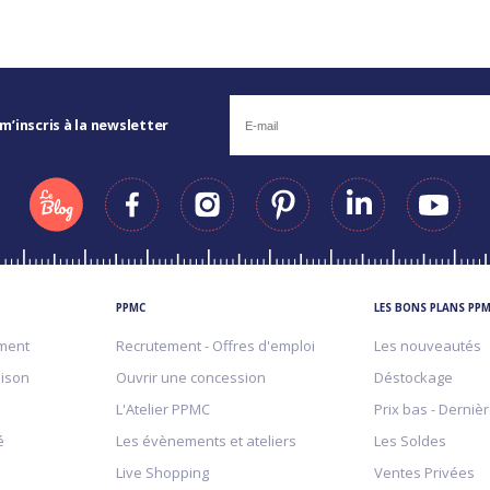
 m’inscris à la newsletter
PPMC
LES BONS PLANS PP
ment
Recrutement - Offres d'emploi
Les nouveautés
aison
Ouvrir une concession
Déstockage
L'Atelier PPMC
Prix bas - Derniè
é
Les évènements et ateliers
Les Soldes
Live Shopping
Ventes Privées