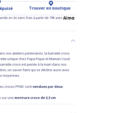
Trouver en boutique
 épuisé
nde en 3x sans frais à partir de 79€ avec
ans nos ateliers partenaires, la barrette croco
rrette unique chez Papa Pique et Maman Coud.
arrette croco est peinte à la main dans nos
tion, un savoir-faire qui se décline aussi avec
oco moyennes.
ttes crocos PPMC sont
vendues par deux
.
s sur une
monture croco de 3,3 cm
.