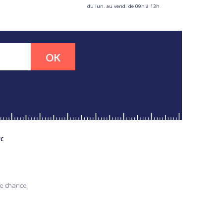
du lun. au vend. de 09h à 13h
OK
MC
re chance