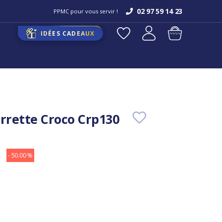
02 97 59 14 23
PPMC pour vous servir !
IDÉES CADEAUX
arrette Croco Crp130
- 50.00 %