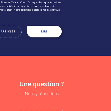
a Pique et Maman Coud. Du style classique, ethnique
r les motifs fantaisie et tissus unis, enfants et
ompte parmi notre sélection d’accessoires de cheveux
 ARTICLES
LIRE
Une question ?
Nous y répondons