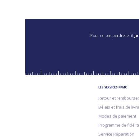
Pour ne pas perdre le fil,
je
LES SERVICES PPMC
Retour et rembourse
Délais et frais de livr
Modes de paiement
Programme de fidélit
Service Réparation