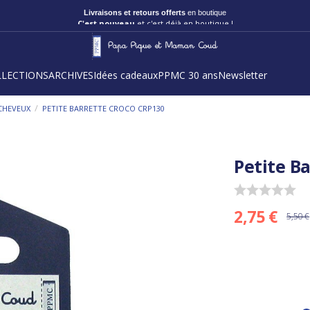
Livraisons et retours offerts
en boutique
C'est nouveau
et c'est déjà en boutique !
LLECTIONS
ARCHIVES
Idées cadeaux
PPMC 30 ans
Newsletter
/
CHEVEUX
PETITE BARRETTE CROCO CRP130
Petite B
2,75 €
5,50 €