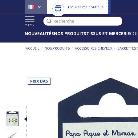
Trouver ma boutique
Recherche
MENU
NOUVEAUTÉS
NOS PRODUITS
TISSUS ET MERCERIE
CO
/
/
/
ACCUEIL
NOS PRODUITS
ACCESSOIRES CHEVEUX
BARRETTES 
PRIX BAS