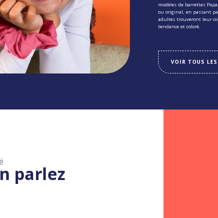
modèles de barrettes Pap
ou original, en passant pa
adultes trouveront leur c
tendance et coloré.
VOIR TOUS LES
é
n parlez