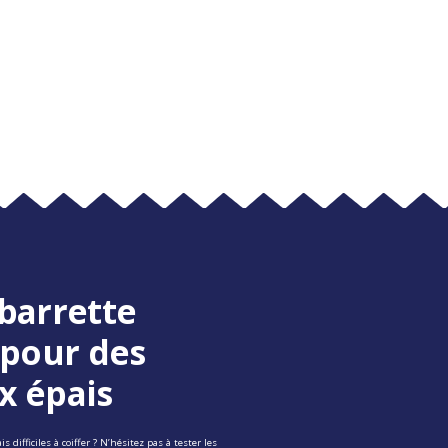
barrette
 pour des
x épais
 difficiles à coiffer ? N’hésitez pas à tester les