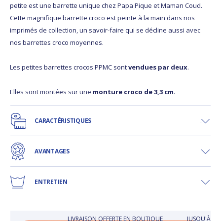
petite est une barrette unique chez Papa Pique et Maman Coud.
Cette magnifique barrette croco est peinte à la main dans nos
imprimés de collection, un savoir-faire qui se décline aussi avec
nos barrettes croco moyennes.
Les petites barrettes crocos PPMC sont
vendues par deux
.
Elles sont montées sur une
monture croco de 3,3 cm
.
CARACTÉRISTIQUES
AVANTAGES
ENTRETIEN
LIVRAISON OFFERTE EN BOUTIQUE
JUSQU'À 30