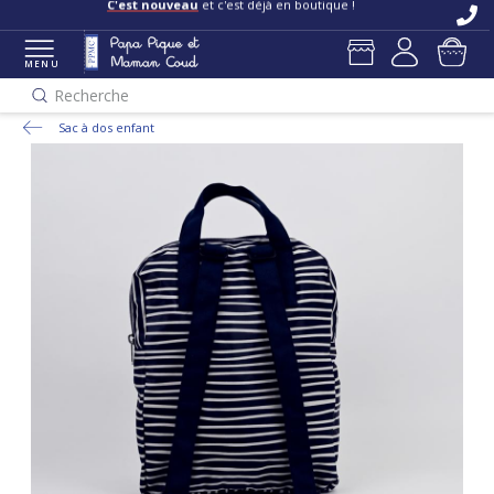
C'est nouveau
et c'est déjà en boutique !
MENU
Recherche
Sac à dos enfant