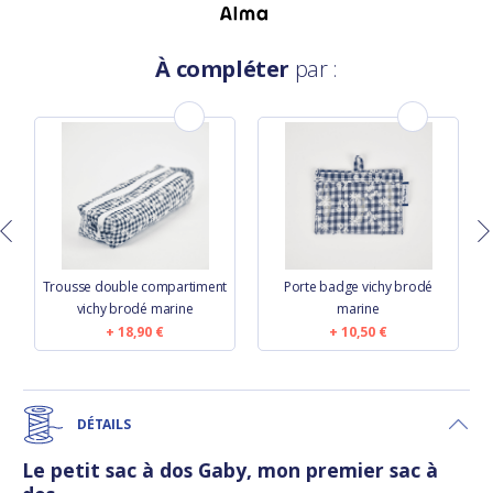
À compléter
par :
e
Trousse double compartiment
Porte badge vichy brodé
vichy brodé marine
marine
18,90 €
10,50 €
DÉTAILS
Le petit sac à dos Gaby, mon premier sac à