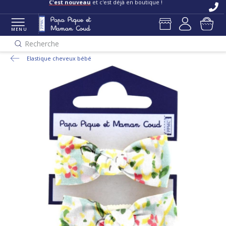
C'est nouveau
et c'est déjà en boutique !
MENU
Recherche
Elastique cheveux bébé