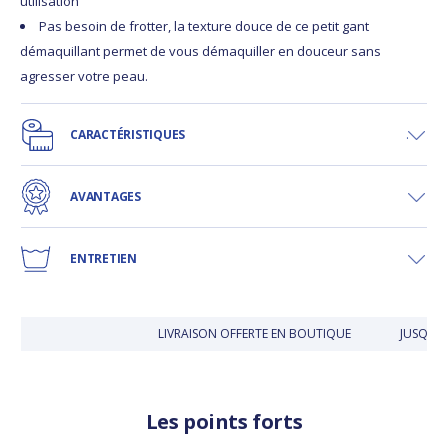
utilisation
Pas besoin de frotter, la texture douce de ce petit gant
démaquillant permet de vous démaquiller en douceur sans
agresser votre peau.
CARACTÉRISTIQUES
AVANTAGES
ENTRETIEN
LIVRAISON OFFERTE EN BOUTIQUE
JUSQU'À 3
Les points forts