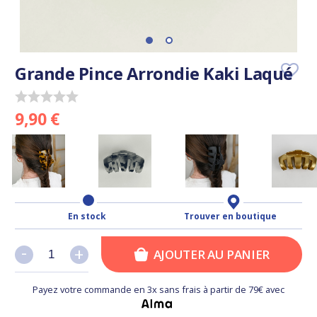
Grande Pince Arrondie Kaki Laqué
9,90 €
En stock
Trouver en boutique
-
-
+
+
AJOUTER AU PANIER
Payez votre commande en 3x sans frais à partir de 79€ avec