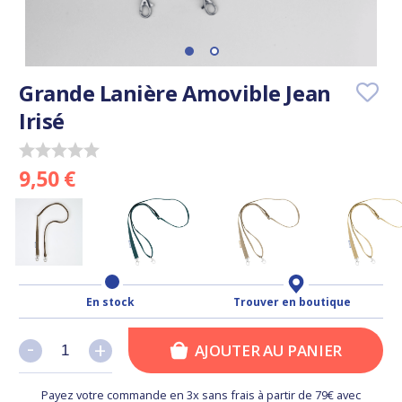
Grande Lanière Amovible Jean
Irisé
9,50 €
En stock
Trouver en boutique
-
-
+
+
AJOUTER AU PANIER
Payez votre commande en 3x sans frais à partir de 79€ avec