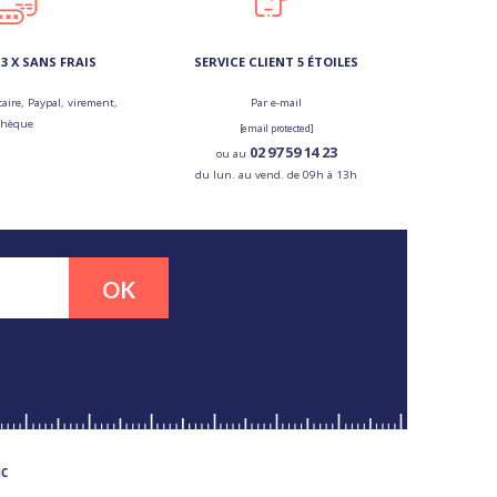
3 X SANS FRAIS
SERVICE CLIENT 5 ÉTOILES
aire, Paypal, virement,
Par e-mail
chèque
[email protected]
02 97 59 14 23
ou au
du lun. au vend. de 09h à 13h
OK
MC