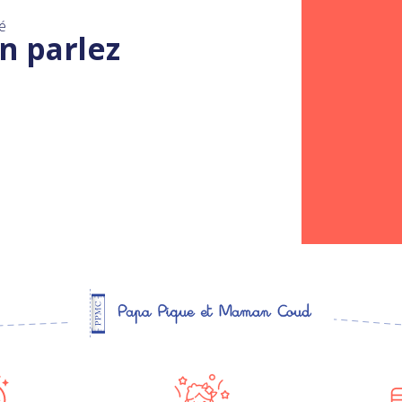
é
n parlez