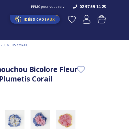
02 97 59 14 23
PPMC pour vous servir !
IDÉES CADEAUX
 PLUMETIS CORAIL
ouchou Bicolore Fleur
Plumetis Corail