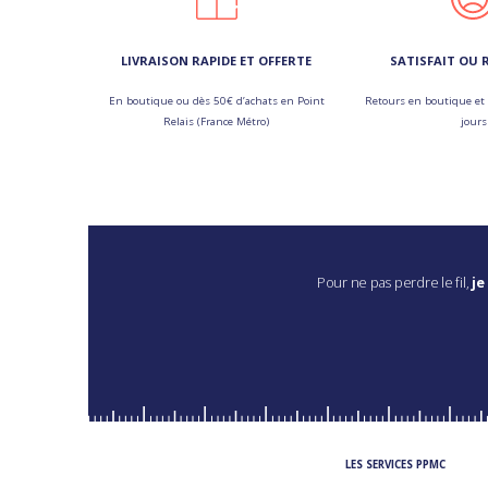
LIVRAISON RAPIDE ET OFFERTE
SATISFAIT OU
En boutique ou dès 50€ d’achats en Point
Retours en boutique et 
Relais (France Métro)
jours
Pour ne pas perdre le fil,
je
LES SERVICES PPMC