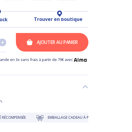
Trouver en boutique
tock
+
+
AJOUTER AU PANIER
nde en 3x sans frais à partir de 79€ avec
n.
ENSÉE
EMBALLAGE CADEAU À PRIX DOUX