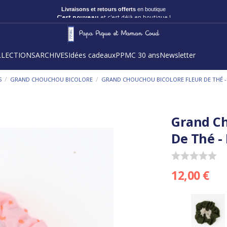
Livraisons et retours offerts
en boutique
C'est nouveau
et c'est déjà en boutique !
LLECTIONS
ARCHIVES
Idées cadeaux
PPMC 30 ans
Newsletter
/
/
S
GRAND CHOUCHOU BICOLORE
GRAND CHOUCHOU BICOLORE FLEUR DE THÉ -
Grand Ch
De Thé - 
12,00 €